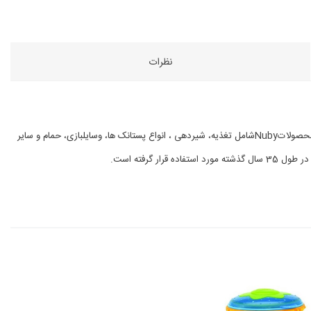
نظرات
یک شرکت تابعه از Luv n' Careاست، کهیک شرکت بین المللی و خصوصی محصولات نوزاد و کودک نو پا واقع در لوئیزیانا می باشد. محصولاتNubyشامل تغذیه، شیردهی ، انواع پستانک ها، وسایلبازی، حمام و سایر