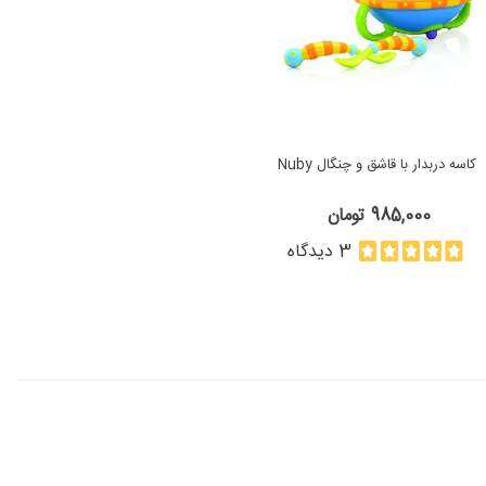
كاسه دربدار با قاشق و چنگال Nuby
985,000 تومان
3 دیدگاه