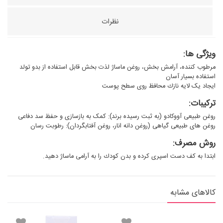
نظرات
ویژگی ها:
مرطوب کننده، آرامش بخش، روغن ماساژ لذت بخش قابل استفاده از بدو تولد
استفاده بسیار آسان
ایجاد یک لایه نازك محافظ روى سطح پوست
ترکیبات:
روغن طبیعى آووکادو (به ثبت رسیده برند): کمک به بازسازى و حفظ سد دفاعى
روغن هاى طبیعى گیاهى (روغن دانه انار، روغن آفتابگردان): رطوبت رسان
روش مصرف:
ابتدا به کف دست اسپرى کرده و بدن کودك را به آرامى ماساژ دهید.
کالاهای مشابه