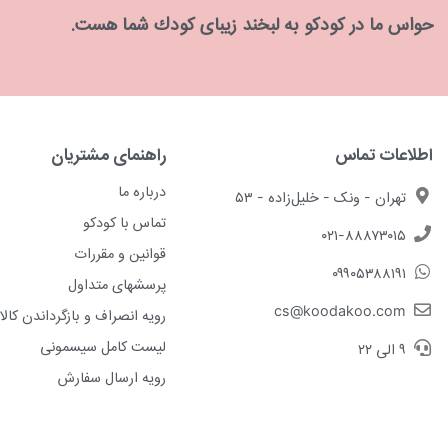
حواس ما در كودكو به لبخند زیبای كودك شما هست.
اطلاعات تماس
راهنمای مشتریان
درباره ما
تهران - ونک - خلیل‌زاده - ۵۳
تماس با کودکو
۰۲۱-۸۸۸۷۳۰۱۵
قوانین و مقررات
۰۹۹۰۵۳۸۸۱۹۱
پرسشهای متداول
cs@koodakoo.com
رویه انصراف و بازگرداندن کالا
لیست کامل سیسمونی
۹ الی ۲۲
رویه ارسال سفارش