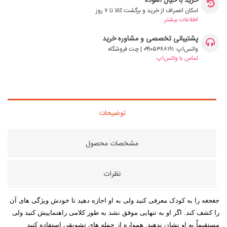
خرید با خیال آسوده
امکان انصراف از خرید و برگشت کالا تا ۷ روز
اطلاعات بیشتر
پشتیبانی تخصصی و مشاوره خرید
واتس‌اپ: ۰۹۹۰۵۳۸۸۱۹۱ | چت فروشگاه
تماس با واتس‌اپ
توضیحات
مشخصات محصول
نظرات
جغجغه را به کودک معرفی کنید ولی به او اجازه دهید تا خودش ویژگی های آن
را کشف کند. اگر او به تنهایی موفق نشد به طور کلامی راهنماییش کنید ولی
مستقیماْ به او نشان ندهید. همواره از جمله های تشویقی استفاده کنید