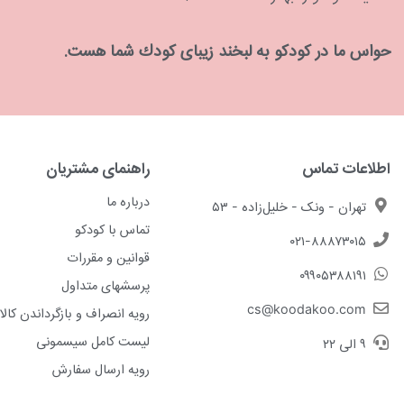
حواس ما در كودكو به لبخند زیبای كودك شما هست.
اطلاعات تماس
راهنمای مشتریان
درباره ما
تهران - ونک - خلیل‌زاده - ۵۳
تماس با کودکو
۰۲۱-۸۸۸۷۳۰۱۵
قوانین و مقررات
۰۹۹۰۵۳۸۸۱۹۱
پرسشهای متداول
cs@koodakoo.com
رویه انصراف و بازگرداندن کالا
لیست کامل سیسمونی
۹ الی ۲۲
رویه ارسال سفارش