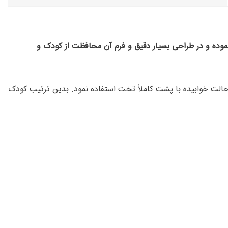
ته در خودرو قرارداد. BeSafe نیز صندلی iZi sleep را با همین دیدگاه عرضه نموده و در طراحی بسیار دقیق و فرم آن محافظت از کودک و
) می توان از آن در حالت خوابیده با پشت کاملاً تخت استفاده نمود. بدین ترتیب کودک