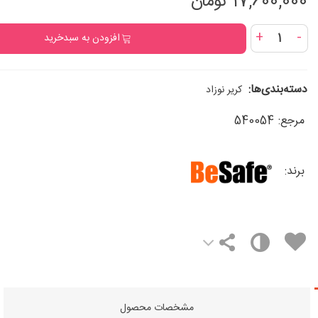
17,600,000 تومان
+
-
افزودن به سبدخرید
دسته‌بندی‌ها:
کریر نوزاد
مرجع:
540054
برند:
مشخصات محصول