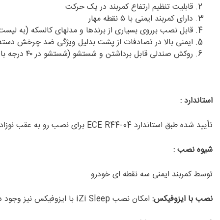
قابلیت تنظیم ارتفاع کمربند در یک حرکت
دارای کمربند ایمنی با ۵ نقطه مهار
قابل نصب برروی بسیاری از برندها و مدلهای کالسکه (به لیست
ایمنی بالا در تصادفات از پشت بدلیل ویژگی ضد چرخش دست
روکش صندلی‌ قابل برداشتن و شستشو (شستشو در ۴۰ درجه با دور کم)
استاندارد :
تأیید شده طبق استاندارد ECE R44-04 برای نصب رو به عقب نوزادان (۰-13 کیلوگرم)
شیوه نصب :
توسط کمربند ایمنی سه نقطه ای خودرو
نصب با ایزوفیکس:
امکان نصب iZi Sleep با ایزوفیکس نیز وجود دارد. برای این منظور باید پایه ایزوفیکس ویژه iZi Sleep را که مجزا فروخته می شود تهیه نمود.