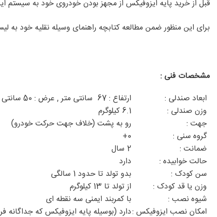
قبل از خرید پایه ایزوفیکس از مجهز بودن خودروی خود به سیستم ا
برای این منظور ضمن مطالعه کتابچه راهنمای وسیله نقلیه خود به لیست خودروهای تأئیدشده ب
مشخصات فنی :
ابعاد صندلی :
ارتفاع : 67 سانتی متر , عرض : 50 سانتی متر , طول : 69.5 سانتی متر
وزن صندلی :
6.1 کیلوگرم
جهت :
رو به پشت (خلاف جهت حرکت خودرو)
گروه سنی :
0+
ضمانت :
2 سال
حالت خوابیده :
دارد
سن کودک :
بدو تولد تا حدود 1 سالگی
وزن یا قد کودک :
از تولد تا 13 کیلوگرم
شیوه نصب :
با کمربند ایمنی سه نقطه ای
امکان نصب ایزوفیکس :
دارد (بوسیله پایه ایزوفیکس که جداگانه ف