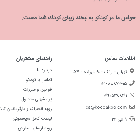
حواس ما در كودكو به لبخند زیبای كودك شما هست.
اطلاعات تماس
راهنمای مشتریان
درباره ما
تهران - ونک - خلیل‌زاده - ۵۳
تماس با کودکو
۰۲۱-۸۸۸۷۳۰۱۵
قوانین و مقررات
۰۹۹۰۵۳۸۸۱۹۱
پرسشهای متداول
cs@koodakoo.com
رویه انصراف و بازگرداندن کالا
لیست کامل سیسمونی
۹ الی ۲۲
رویه ارسال سفارش