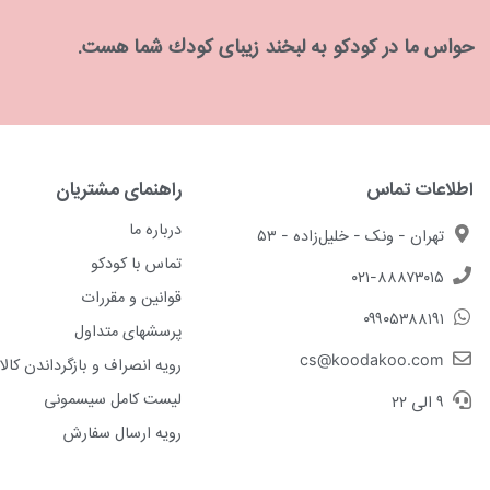
حواس ما در كودكو به لبخند زیبای كودك شما هست.
اطلاعات تماس
راهنمای مشتریان
درباره ما
تهران - ونک - خلیل‌زاده - ۵۳
تماس با کودکو
۰۲۱-۸۸۸۷۳۰۱۵
قوانین و مقررات
۰۹۹۰۵۳۸۸۱۹۱
پرسشهای متداول
cs@koodakoo.com
رویه انصراف و بازگرداندن کالا
لیست کامل سیسمونی
۹ الی ۲۲
رویه ارسال سفارش