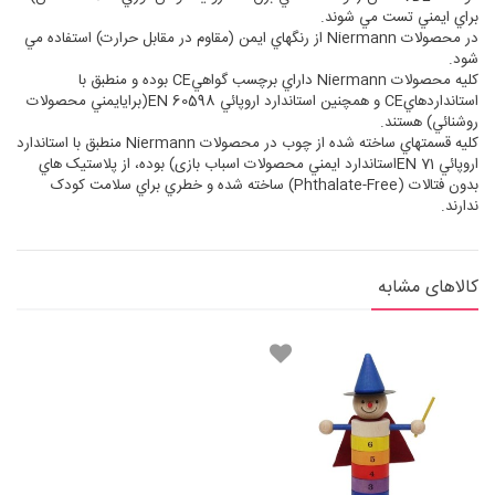
براي ايمني تست مي شوند.
در محصولات Niermann از رنگهاي ايمن (مقاوم در مقابل حرارت) استفاده مي
شود.
کليه محصولات Niermann داراي برچسب گواهيCE بوده و منطبق با
استانداردهايCE و همچنين استاندارد اروپائي EN 60598(برایايمني محصولات
روشنائي) هستند.
کليه قسمتهاي ساخته شده از چوب در محصولات Niermann منطبق با استاندارد
اروپائي EN 71استاندارد ايمني محصولات اسباب بازی) بوده، از پلاستيک هاي
بدون فتالات (Phthalate-Free) ساخته شده و خطري براي سلامت کودک
ندارند.
کالاهای مشابه