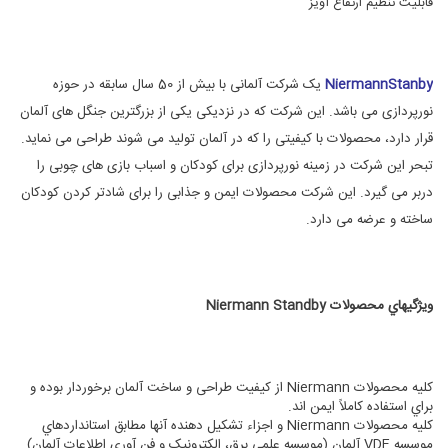
قابلیت تنظیم ارتفاع آویز
NiermannStanby
یک شرکت آلمانی با بیش از 50 سال سابقه در حوزه
نورپردازی می باشد. این شرکت که در نزدیکی یکی از بزرگترین جنگل های آلمان
قرار دارد، محصولات با کیفیتی را که در آلمان تولید می شوند طراحی می نماید.
تبحر این شرکت در زمینه نورپردازی برای کودکان و اسباب بازی های چوبی را
دربر می گیرد. این شرکت محصولات ایمن و جذابی را برای شادتر کردن کودکان
ساخته و عرضه می دارد.
ويژگيهاي محصولات
Niermann Standby
کليه محصولات Niermann از کيفيت طراحی و ساخت آلمان برخوردار بوده و
براي استفاده کاملاً ايمن اند.
کليه محصولات Niermann و اجزاء تشکيل دهنده آنها مطابق استانداردهاي
موسسه VDE آلمان (موسسه علمي برق، الکترونيک و فن آوري اطلاعات آلمان)