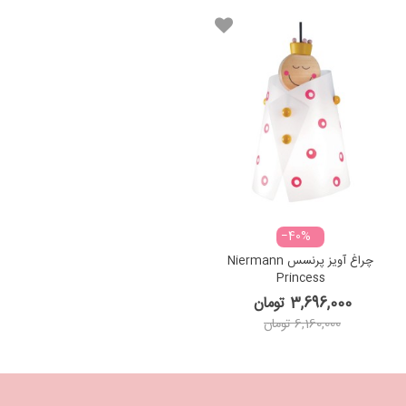
‎−40%
چراغ آویز پرنسس Niermann
Princess
3,696,000 تومان
6,160,000 تومان