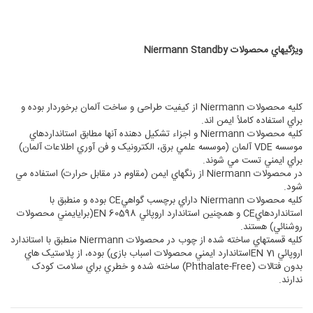
ويژگيهاي محصولات
Niermann Standby
کليه محصولات Niermann از کيفيت طراحی و ساخت آلمان برخوردار بوده و
براي استفاده کاملاً ايمن اند.
کليه محصولات Niermann و اجزاء تشکيل دهنده آنها مطابق استانداردهاي
موسسه VDE آلمان (موسسه علمي برق، الکترونيک و فن آوري اطلاعات آلمان)
براي ايمني تست مي شوند.
در محصولات Niermann از رنگهاي ايمن (مقاوم در مقابل حرارت) استفاده مي
شود.
کليه محصولات Niermann داراي برچسب گواهيCE بوده و منطبق با
استانداردهايCE و همچنين استاندارد اروپائي EN 60598(برایايمني محصولات
روشنائي) هستند.
کليه قسمتهاي ساخته شده از چوب در محصولات Niermann منطبق با استاندارد
اروپائي EN 71استاندارد ايمني محصولات اسباب بازی) بوده، از پلاستيک هاي
بدون فتالات (Phthalate-Free) ساخته شده و خطري براي سلامت کودک
ندارند.