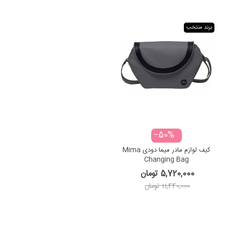
برند منتخب
‎−50%
کیف لوازم مادر میما دودی Mima
Changing Bag
5,720,000 تومان
11,440,000 تومان