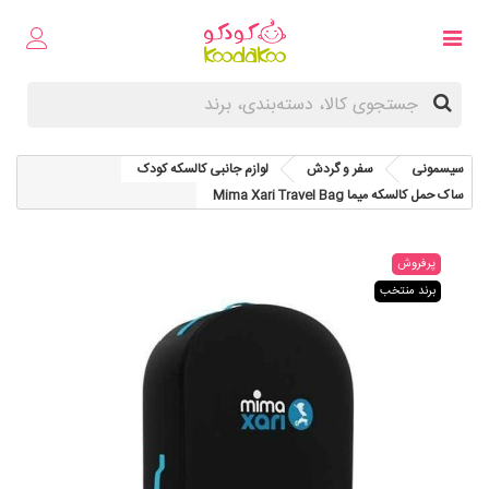
سیسمونی
سفر و گردش
لوازم جانبی کالسکه کودک
ساک حمل کالسکه میما Mima Xari Travel Bag
پرفروش
برند منتخب