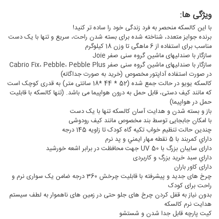
ویژگی ها:
با این کالسکه منحصر به فرد زندگی خود را ساده تر کنید!
برنده جوایز متعدد، شناخته شده برای بسته شدن راحت، سریع و تنها با یک دست
مناسب برای استفاده از 6 ماهگی تا وزن 18 کیلوگرم
سازگار با صندلیهای ماشین گروه سنی صفر Joie
سازگار با صندلیهای ماشین گروه سنی صفر Cabrio Fix، Pebble، Pebble Plus
در صورت استفاده آداپتور مخصوص (خرید به صورت جداگانه)
کالسکه یویو در حالت جمع شده (52 * 44 *18 سانتی متر) به قدری کوچک است
که مانند کیف دستی، قابل حمل به درون هواپیما می باشد. (تنها کالسکه با قابلیت
حمل در هواپیما)
باز و بسته شدن و هدایت آسان کالسکه تنها با یک دست
با امکان جابجایی توسط بند مخصوص مانند کیف رودوشی
چندین حالت تنظیم خواب تکیه گاه کودک تا زاویه 145 درجه
داراي كمربند با 5 نقطه مهار ايمني و پد نرم
دارای سایبان بزرگ با UV 50 جهت محافظت در برابر اشعه خورشید
داراي سبد خريد بزرگ و کاربردی
دارای کاور باران
چرخ های جدید و پیشرفته با قابلیت چرخش 360 درجه ضامن یک سواری نرم و
راحت برای کودک
بدون نیاز به قفل کردن چرخ های جلو حتی در زمین های ناهموار به لطف سیستم
هدایت نرم کالسکه
کیت پارچه قابل جدا شدن و شستشو