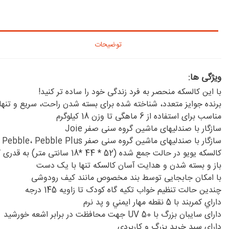
توضیحات
ویژگی ها:
با این کالسکه منحصر به فرد زندگی خود را ساده تر کنید!
برنده جوایز متعدد، شناخته شده برای بسته شدن راحت، سریع و تنه
مناسب برای استفاده از 6 ماهگی تا وزن 18 کیلوگرم
سازگار با صندلیهای ماشین گروه سنی صفر Joie
سازگار با صندلیهای ماشین گروه سنی صفر Cabrio Fix، Pebble، Pebble Plus در صورت استفاده آداپتور مخصوص (خرید به صورت جداگانه)
کالسکه یویو در حالت جمع شده (52 * 44 *18 سانتی متر) به قدری کوچک است که مانند کیف دستی، قابل حمل به درون هواپیما می باشد. (تنها کالسکه با قابلیت حمل در هواپیما)
باز و بسته شدن و هدایت آسان کالسکه تنها با یک دست
با امکان جابجایی توسط بند مخصوص مانند کیف رودوشی
چندین حالت تنظیم خواب تکیه گاه کودک تا زاویه 145 درجه
داراي كمربند با 5 نقطه مهار ايمني و پد نرم
دارای سایبان بزرگ با UV 50 جهت محافظت در برابر اشعه خورشید
داراي سبد خريد بزرگ و کاربردی