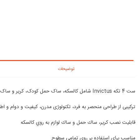
توضیحات
ست 4 تکه Invictus شامل کالسکه، ساک حمل کودک، کریر و ساک لوازم است و به معنای واقعی تمام آن چیزی است که شما از بدو تولد کودک خود نیاز دارید.
ترکیبی از طراحی منحصر به فرد، تکنولوژی مدرن، کیفیت و دوام و اط
قابليت نصب كرير، ساك حمل و ساك لوازم به روي كالسكه
مناسب برای استفاده بر روی تمامی سطوح