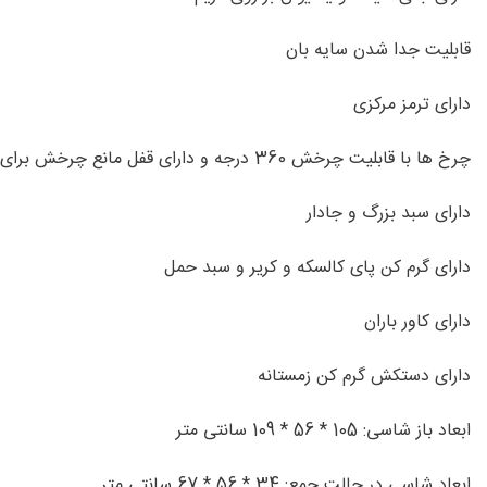
قابلیت جدا شدن سایه بان
دارای ترمز مرکزی
چرخ ها با قابلیت چرخش 360 درجه و دارای قفل مانع چرخش برای حرکت در مسیر مستقیم
دارای سبد بزرگ و جادار
دارای گرم كن پای كالسكه و كرير و سبد حمل
دارای كاور باران
دارای دستكش گرم كن زمستانه
ابعاد باز شاسی: 105 * 56 * 109 سانتی متر
ابعاد شاسی در حالت جمع: 34 * 56 * 67 سانتی متر