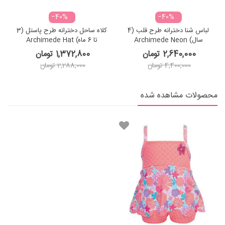
‎−40%
‎−40%
لباس شنا دخترانه طرح قلب (4
کلاه ساحل دخترانه طرح پاستل (3
سال) Archimede Neon
تا 6 ماه) Archimede Hat
Pastel
Swimsuit
2,640,000 تومان
1,372,800 تومان
4,400,000 تومان
2,288,000 تومان
محصولات مشاهده شده