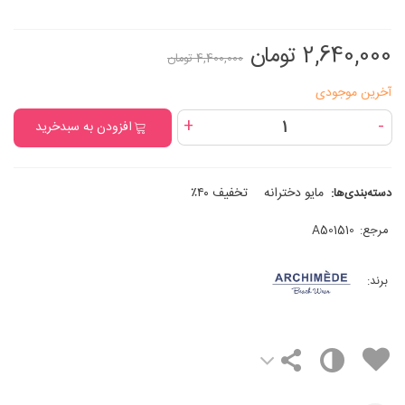
2,640,000 تومان
4,400,000 تومان
آخرین موجودی
+
-
افزودن به سبدخرید
مایو دخترانه
تخفیف ۴۰٪
دسته‌بندی‌ها:
مرجع:
A501510
برند: