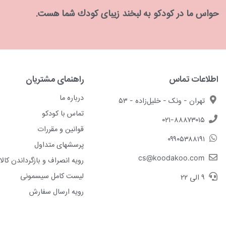
حواس ما در كودكو به لبخند زیبای كودك شما هست.
اطلاعات تماس
راهنمای مشتریان
درباره ما
تهران - ونک - خلیل‌زاده - ۵۳
تماس با کودکو
۰۲۱-۸۸۸۷۳۰۱۵
قوانین و مقررات
۰۹۹۰۵۳۸۸۱۹۱
پرسشهای متداول
cs@koodakoo.com
رویه انصراف و بازگرداندن کالا
لیست کامل سیسمونی
۹ الی ۲۲
رویه ارسال سفارش