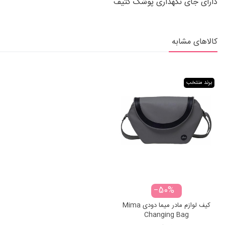
دارای جای نگهداری پوشک کثیف
کالاهای مشابه
برند منتخب
‎−50%
کیف لوازم مادر میما دودی Mima
Changing Bag