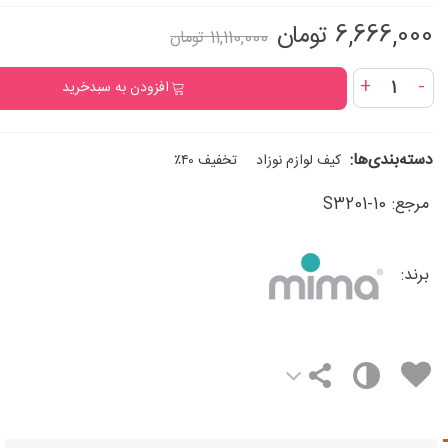
6,666,000 تومان
11,110,000 تومان
+
-
افزودن به سبدخرید
دسته‌بندی‌ها:
کیف لوازم نوزاد
تخفیف ۴۰٪
مرجع:
S3201-10
برند: