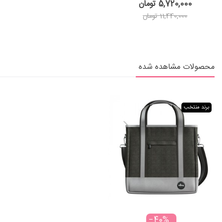
5,720,000 تومان
11,440,000 تومان
محصولات مشاهده شده
برند منتخب
‎−40%