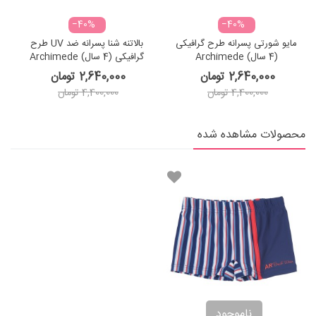
‎−40%
‎−40%
مایو شورتی پسرانه طرح گرافیکی
بالاتنه شنا پسرانه ضد UV طرح
(4 سال) Archimede
گرافیکی (4 سال) Archimede
Graphique Boy UV Combi
Graphique Boxer
2,640,000 تومان
2,640,000 تومان
4,400,000 تومان
4,400,000 تومان
محصولات مشاهده شده
ناموجود