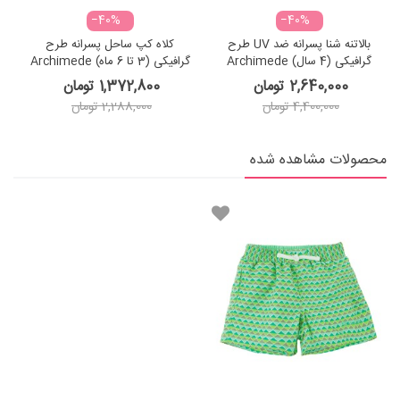
‎−40%
‎−40%
بالاتنه شنا پسرانه ضد UV طرح
کلاه کپ ساحل پسرانه طرح
گرافیکی (4 سال) Archimede
گرافیکی (3 تا 6 ماه) Archimede
r
Graphique Cap
Graphique Boy UV Combi
2,640,000 تومان
1,372,800 تومان
4,400,000 تومان
2,288,000 تومان
محصولات مشاهده شده