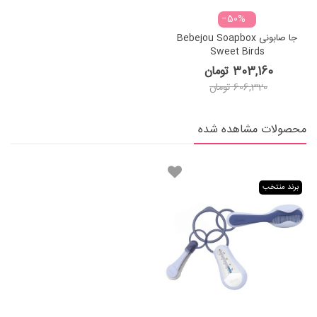
‎−50%
جا صابونی Bebejou Soapbox
Sweet Birds
303,160 تومان
606,320 تومان
محصولات مشاهده شده
برند منتخب