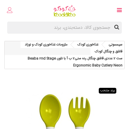
سیسمونی
غذاخوری کودک
ملزومات غذاخوری کودک و نوزاد
قاشق و چنگال کودک
ست 2 عددی قاشق چنگال رده سنی2 ب آ با نئون Beaba 2nd Stage
Ergonomic Baby Cutlery Neon
برند منتخب