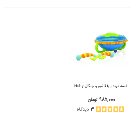
كاسه دربدار با قاشق و چنگال Nuby
985,000 تومان
3 دیدگاه