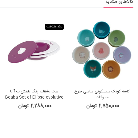
کالاهای مشابه
برند منتخب
کاسه کودک سیلیکونی ساسی طرح
ست بشقاب رنگ بنفش ب آ با
حیوانات
Beaba Set of Ellipse evolutive
plates
2,750,000 تومان
2,288,000 تومان