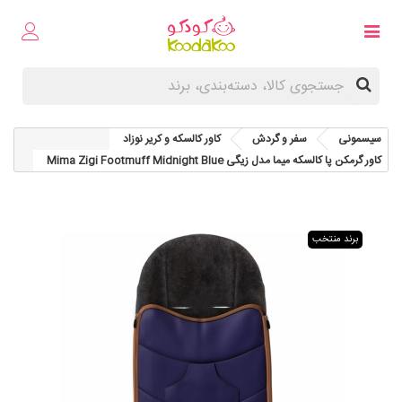
سیسمونی
سفر و گردش
کاور کالسکه و کریر نوزاد
کاور گرمکن پا کالسکه میما مدل زیگی Mima Zigi Footmuff Midnight Blue
برند منتخب