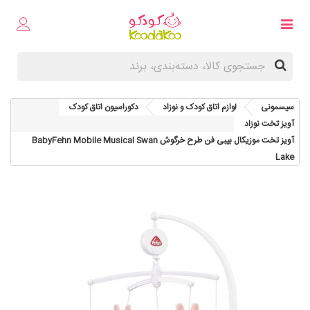
سیسمونی
لوازم اتاق کودک و نوزاد
دکوراسیون اتاق کودک
آويز تخت نوزاد
آويز تخت موزيکال بیبی فن طرح خرگوش BabyFehn Mobile Musical Swan
Lake