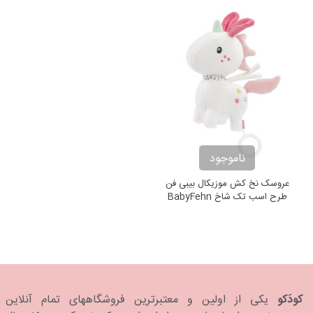
ناموجود
عروسک نخ کش موزیکال بیبی فن
طرح اسب تک شاخ BabyFehn
Musical Unicorn
کودَکو
یکی از اولین و معتبرترین فروشگاههای تمام آنلاین