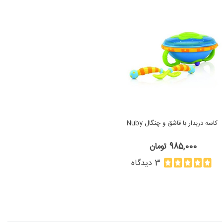
كاسه دربدار با قاشق و چنگال Nuby
985,000 تومان
3 دیدگاه