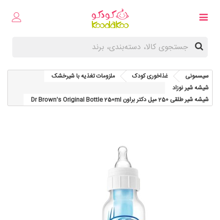
سیسمونی
غذاخوری کودک
ملزومات تغذیه با شیرخشک
شیشه شیر نوزاد
شیشه شیر طلقی 250 میل دکتر براون Dr Brown's Original Bottle 250ml