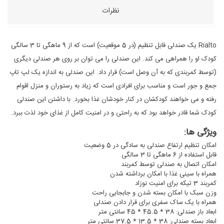
نظرات
Rialto یک صندلی قابل تنظیم (در 5 موقعیت) است که از 9 ماهگی تا 3 سالگی
کودک او را همراهی می کند. این صندلی را می توان بر روی هر صندلی دیگری
(توسط کمربندی که به آن وصل است) قرار داد. این صندلی به اندازه یک لپ تاپ
جمع و جور است و مناسب برای افرادی است که زیاد به رستوران و منزل اقوام
رفته و می خواهند کودکشان در کنار خودشان غذا بخورد. با داشتن این صندلی
کودک شما قادر خواهد بود که به راحتی و در امنیت کامل از غذای خود لذت ببرد.
ویژگی ها:
امکان تنظیم ارتفاع صندلی به سادگی در 5 وضعیت
قابل استفاده از 6 ماهگی تا 3 سالگی
امکان اتصال به صندلی توسط کمربند
همراه با سینی غذا با امکان برداشته شدن
کمربند 3 تیکه برای امنیت نوزاد
وزن سبک با امکان بسته شدن و جابجایی راحت
همراه با یک ساک سفری برای قرار دادن صندلی
ابعاد باز صندلی: 38 * 45.5 * 45 سانتی متر
ابعاد بسته صندلی: 38 * 13.5 * 37.5 سانتی متر