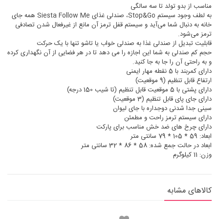
مناسب از بدو تولد تا سه سالگی
به لطف وجود سیستم Stop&Go، صندلی غذای Siesta Follow Me همه جای
خانه به دنبال شما می‌آید و سیستم قفل ترمز آن مانع از غیرفعال شدن تصادفی
ترمز می‌شود.
قابلیت تبدیل از صندلی غذا به صندلی خواب یا تاشو تنها با یک حرکت
حجم کم صندلی به شما این اجازه را می دهد تا در هر فضایی از آن نگهداری کرده
و به راحتی آن را جا به جا کنید.
دارای کمربند با 5 نقطه مهار ایمنی
ارتفاع قابل تنظیم (9 موقعیت)
دارای پشتی با 5 موقعیت قابل تنظیم (تا شیب 150 درجه)
دارای جای پای قابل تنظیم (3 موقعیت)
سینی جدا شدنی دوجداره با جای لیوان
دارای سیستم ترمز راحت و مطمئن
دارای چرخ های ضد خش مناسب برای پارکت
ابعاد: 59 * 105 * 79 سانتی متر
ابعاد در حالت جمع شده: 58 * 86 * 32 سانتی متر
وزن: 11 کیلوگرم
کالاهای مشابه