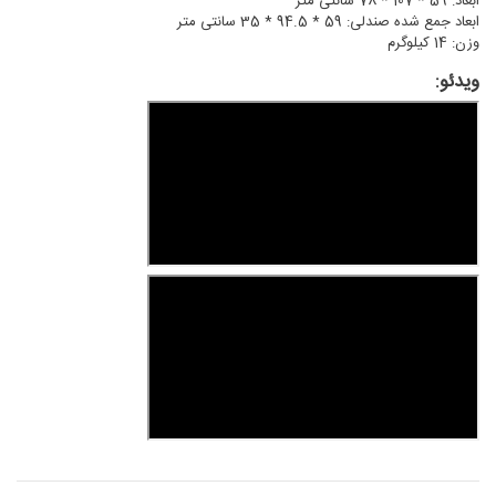
ابعاد: 59 * 107 * 78 سانتی متر
ابعاد جمع شده صندلی: 59 * 94.5 * 35 سانتی متر
وزن: 14 کیلوگرم
ویدئو: