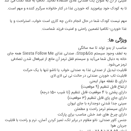
سینی از آن به عنوان یک صندلی عادی استفاده نمائید. تاتامیا به شما کمک می کند
تا به کودک خود بیاموزید که خوردن غذا در کنار خانواده سرگرم کننده و مهم است.
مهم نیست کودک شما در حال انجام دادن چه کاری است خواب، استراحت و یا
غذا خوردن؛ تاتامیا تضمین راحتی و امنیت فرزند شماست.
ویژگی ها:
مناسب از بدو تولد تا سه سالگی
به لطف وجود سیستم Stop&Go، صندلی غذای Siesta Follow Me همه جای
خانه به دنبال شما می‌آید و سیستم قفل ترمز آن مانع از غیرفعال شدن تصادفی
ترمز می‌شود.
قابلیت تبدیل از صندلی غذا به صندلی خواب یا تاشو تنها با یک حرکت
قابلیت تاب خوردن صندلی در حالت نی نی لای لای
دارای 5 نقطه مهار ایمنی
ارتفاع قابل تنظیم (9 موقعیت)
دارای پشتی با 4 موقعیت قابل تنظیم (تا شیب 150 درجه)
دارای جای پای قابل تنظیم (3 موقعیت)
سینی جدا شدنی دوجداره با جای لیوان
دارای سیستم ترمز راحت و مطمئن
دارای چرخ های ضد خش مناسب برای پارکت
جنس کاور صندلی: نانو مقاوم در برابر لک، تمیز کردن آسان، نرم و راحت با قابلیت
جریان هوا