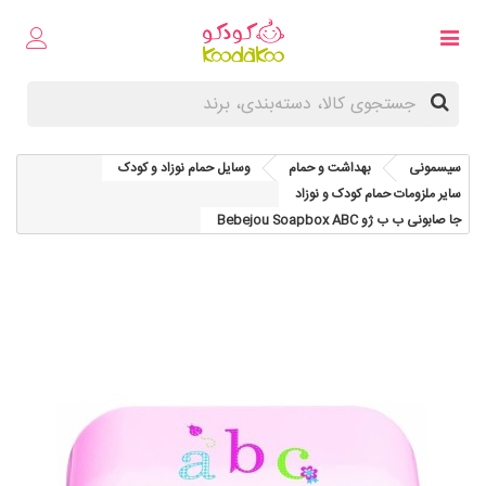
سیسمونی
بهداشت و حمام
وسایل حمام نوزاد و کودک
سایر ملزومات حمام کودک و نوزاد
جا صابونی ب ب ژو Bebejou Soapbox ABC