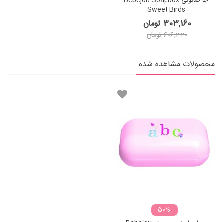
جا صابونی Bebejou Soapbox
Sweet Birds
303,160 تومان
606,320 تومان
محصولات مشاهده شده
‎−50%