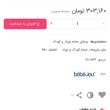
303,160 تومان
606,320 تومان
+
-
افزودن به سبدخرید
وسایل حمام نوزاد و کودک
دسته‌بندی‌ها:
سایر ملزومات حمام کودک و نوزاد
تخفیف ۵۰٪
مرجع:
620744
برند:
خرید مطمئن