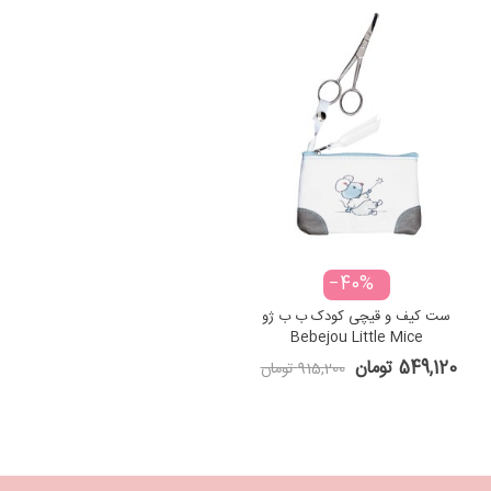
‎−40%
ست کیف و قیچی کودک ب ب ژو
Bebejou Little Mice
549,120 تومان
915,200 تومان