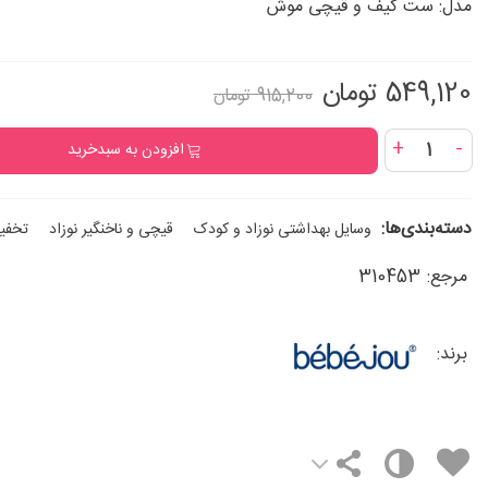
مدل: ست کیف و قیچی موش
549,120 تومان
915,200 تومان
+
-
افزودن به سبدخرید
دسته‌بندی‌ها:
وسایل بهداشتی نوزاد و کودک
قیچی و ناخنگیر نوزاد
تخفیف 
مرجع:
310453
برند: