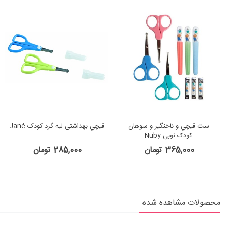
ست قيچي و ناخنگير و سوهان
قيچي بهداشتی لبه گرد کودک Jané
کودک نوبی Nuby
365,000 تومان
285,000 تومان
محصولات مشاهده شده