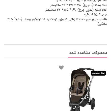
ابعاد باز: 100.5-106 * 95 * 65 سانتیمتر
ابعاد بسته (با چرخ): 78 * 65 * 36سانتیمتر
ابعاد بسته (بدون چرخ): 69 * 55 * 22 سانتیمتر
وزن: 15.8 کیلوگرم
مناسب برای سن 0 ماه تا زمانی که وزن کودک به 15 کیلوگرم برسد. (حدوداْ 3.5
سالگی)
محصولات مشاهده شده
برند منتخب