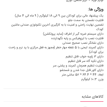
لوازم نوزاد
>
کریر مکسی کوزی
ویژگی ها:
یک پیشنهاد عالی برای کودکان بین 9 الی 18 کیلوگرم ( 9 ماه الی 4 سال)
قابلیت نشستن به سمت جلو
تضمین نهایت راحتی و امنیت با به کارگیری آخرین تکنولوژی صندلی ماشین
کودک
دارای سیستم ضربه گیر از اطراف (ساید پروتکشن)
قابلیت نصب با ایزوفیکس و پایه نگهدارنده
دارای نشانگر نصب صحیح صندلی
دارای کمربند ایمنی با 5 نقطه مهار خطر (مجهز به قفل مرکزی با پد نرم و راحت
برای کودک)
دارای 3 زاویه خواب قابل تنظیم
دارای تکیه گاه سر قابل تنظیم
قابلیت تنظیم همزمان کمربند و پشتی سر
دارای کاور قابل جدا شدن و شستشو
ابعاد: 44 * 64.4 * 52 سانتی متر
وزن: 10.3 کیلوگرم
کالاهای مشابه