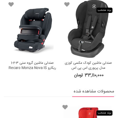
برند منتخب
صندلی ماشین کودک مکسی کوزی
صندلی ماشین گروه سنی 3-2-1
ص
مدل پریوری اس پی اس
ریکارو Recaro Monza Nova IS
Prime Mat Black
33,110,000 تومان
محصولات مشاهده شده
برند منتخب