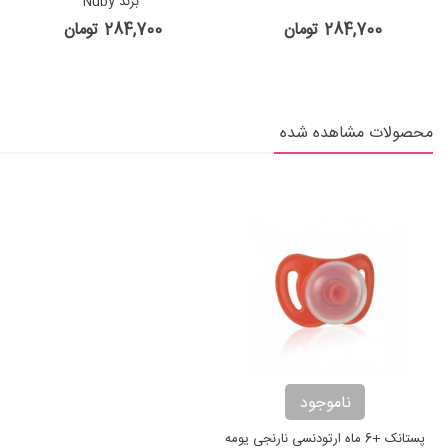
برند Nuby
284,700 تومان
284,700 تومان
محصولات مشاهده شده
ناموجود
پستانک +6 ماه ارتودنسی نارنجی یومه