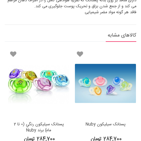
دارای منافذ بر روی بدنه پستانک که تقریباً هوادهی کامل را در اطراف دهان فراهم
می کند و از جمع شدن بزاق و تحریک پوست جلوگیری می کند.
فاقد هر گونه مواد مضر شیمیایی
کالاهای مشابه
پستانک سيليكون Nuby
پستانک سيليكون رنگي (0 تا 2
ماه) برند Nuby
284,700 تومان
284,700 تومان