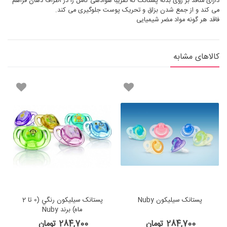
دارای منافذ بر روی بدنه پستانک که تقریباً هوادهی کامل را در اطراف دهان فراهم
می کند و از جمع شدن بزاق و تحریک پوست جلوگیری می کند.
فاقد هر گونه مواد مضر شیمیایی
کالاهای مشابه
پستانک سيليكون Nuby
پستانک سيليكون رنگي (0 تا 2
ماه) برند Nuby
284,700 تومان
284,700 تومان