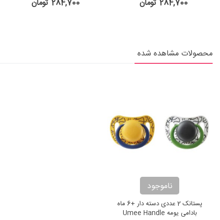
284,700 تومان
284,700 تومان
محصولات مشاهده شده
ناموجود
پستانک 2 عددی دسته دار +6 ماه
بادامی یومه Umee Handle