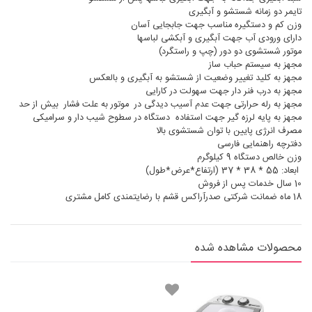
تایمر دو زمانه شستشو و آبگیری
وزن کم و دستگیره مناسب جهت جابجایی آسان
دارای ورودی آب جهت آبگیری و آبکشی لباسها
موتور شستشوی دو دور (چپ و راستگرد)
مجهز به سیستم حباب ساز
مجهز به کلید تغییر وضعیت از شستشو به آبگیری و بالعکس
مجهز به درب فنر دار جهت سهولت در کارایی
مجهز به رله حرارتی جهت عدم آسیب دیدگی در موتور به علت فشار بیش از حد
مجهز به پایه لرزه گیر جهت استفاده دستگاه در سطوح شیب دار و سرامیکی
مصرف انرژی پایین با توان شستشوی بالا
دفترچه راهنمایی فارسی
وزن خالص دستگاه 9 کیلوگرم
ابعاد: 55 * 38 * 37 (ارتفاع*عرض*طول)
10 سال خدمات پس از فروش
18 ماه ضمانت شرکتی صدرآراکس قشم با رضایتمندی کامل مشتری
محصولات مشاهده شده