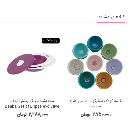
کالاهای مشابه
برند منتخب
کاسه کودک سیلیکونی ساسی طرح
ست بشقاب رنگ بنفش ب آ با
حیوانات
Beaba Set of Ellipse evolutive
plates
2,750,000 تومان
2,288,000 تومان