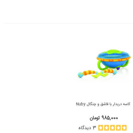
كاسه دربدار با قاشق و چنگال Nuby
985,000 تومان
3 دیدگاه