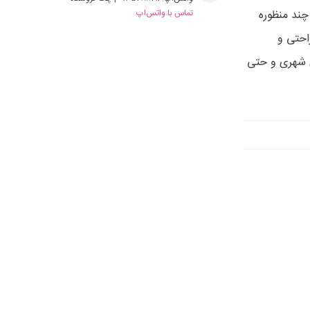
سب برای گشت و گذار در پارک، شهر و حتی فراتر از آن، Lila CP چند منظوره
تماس با واتس‌اپ
. Lila CP ترکیبی از راحتی و
 شهری و حتی