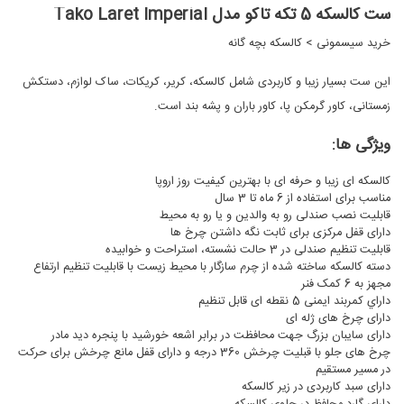
ست کالسکه 5 تکه تاکو مدل Tako Laret Imperial
خرید سیسمونی
>
کالسکه بچه گانه
این ست بسیار زیبا و کاربردی شامل کالسکه، کریر، کریکات، ساک لوازم، دستکش
زمستانی، کاور گرمکن پا، کاور باران و پشه بند است.
ویژگی ها:
کالسکه ای زیبا و حرفه ای با بهترین کیفیت روز اروپا
مناسب برای استفاده از 6 ماه تا 3 سال
قابلیت نصب صندلی رو به والدین و یا رو به محیط
دارای قفل مرکزی برای ثابت نگه داشتن چرخ ها
قابلیت تنظیم صندلی در 3 حالت نشسته، استراحت و خوابیده
دسته کالسکه ساخته شده از چرم سازگار با محیط زیست با قابلیت تنظیم ارتفاع
مجهز به 6 کمک فنر
داراي كمربند ایمنی 5 نقطه ای قابل تنظیم
دارای چرخ های ژله ای
دارای سایبان بزرگ جهت محافظت در برابر اشعه خورشید با پنجره دید مادر
چرخ های جلو با قبلیت چرخش 360 درجه و دارای قفل مانع چرخش برای حرکت
در مسیر مستقیم
دارای سبد کاربردی در زیر کالسکه