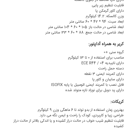
دارای گارد محافظ در جلوی کالسکه
قابلیت تنظیم زیر پایی
دارای کاور گرمکن پا
وزن کالسکه: 14.2 کیلوگرم
ابعاد سیت: 94 * 42 * 60 سانتی متر
ابعاد شاسی در حالت باز: 105 * 60 * 104 سانتی متر
ابعاد شاسی در حالت جمع: 88 * 60 * 33 سانتی متر
کریر به همراه آداپتور:
گروه سنی +0
مناسب برای استفاده از 0 تا 13 کیلوگرم
دارای تاییدیه ECE R44 / 04
دسته حمل راحت
دارای کمربند ایمنی 3 نقطه
دارای سایبان و کاور پا
قابل نصب با کمربند ایمنی اتومبیل یا پایه ISOFIX
دارای پد دوبل برای نوزاد تازه متولد شده
کریکات:
بهترین زمان استفاده از بدو تولد تا 6 ماهگی وزن 9 کیلوگرم
طراحی زیبا و کاربردی، کودک را راحت و ایمن نگه می دارد.
قابلیت تنظیم شیب خواب در حالت دراز کشیده و یا اندکی بالاتر از حالت دراز
کشیده