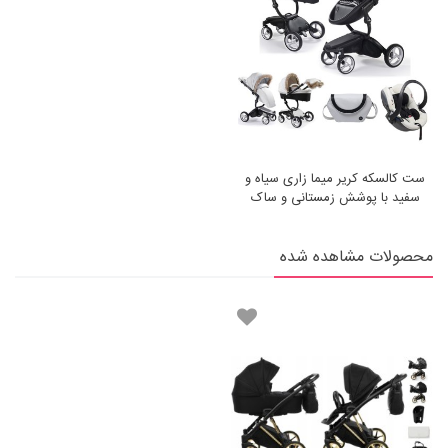
ست کالسکه کریر میما زاری سیاه و
سفید با پوشش زمستانی و ساک
لوازم Mima Xari Black &
White
محصولات مشاهده شده