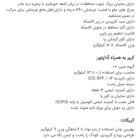
دارای سایبان بزرگ جهت محافظت در برابر اشعه خورشید با پنجره دید مادر
چرخ های جلو با قبلیت چرخش 360 درجه و دارای قفل مانع چرخش برای حرکت
در مسیر مستقیم
دارای سبد کاربردی در زیر کالسکه
دارای گارد محافظ در جلوی کالسکه
قابلیت تنظیم زیر پایی
دارای کاور گرمکن پا
وزن کالسکه: 12.8 کیلوگرم
کریر به همراه آداپتور:
گروه سنی +0
مناسب برای استفاده از 0 تا 13 کیلوگرم
دارای تاییدیه ECE R44 / 04
دسته حمل راحت
دارای کمربند ایمنی 3 نقطه
دارای سایبان و کاور پا
قابل نصب با کمربند ایمنی اتومبیل یا پایه ISOFIX
دارای پد دوبل برای نوزاد تازه متولد شده
کریکات:
بهترین زمان استفاده از بدو تولد تا 6 ماهگی وزن 9 کیلوگرم
طراحی زیبا و کاربردی، کودک را راحت و ایمن نگه می دارد.