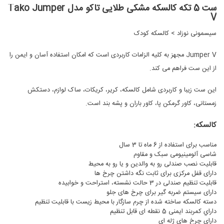
ست 5 تکه کالسکه مشکی طلایی تاکو مدل Tako Jumper
V
سیسمونی نوزاد
>
کالسکه کودک
Jumper V مجهز به کلیه الزامات کاربردی است که امکان استفاده آسان و ایمن را
از این ست فراهم می کند.
این ست زیبا و کاربردی شامل کالسکه، کریر، کریکات، ساک لوازم، دستکش
زمستانی، کاور گرمکن پا، کاور باران و پشه بند است.
کالسکه:
مناسب برای استفاده از 6 ماه تا 3 سال
شاسی آلومینیومی سبک و مقاوم
قابلیت نصب صندلی رو به والدین و یا رو به محیط
دارای قفل مرکزی برای ثابت نگه داشتن چرخ ها
قابلیت تنظیم صندلی در 3 حالت نشسته، استراحت و خوابیده
دارای سیستم ضربه گیر برای چرخ های جلو
دسته کالسکه ساخته شده از چرم سازگار با محیط زیست با قابلیت تنظیم
داراي كمربند ایمنی 5 نقطه ای قابل تنظیم
دارای چرخ های ژله ای