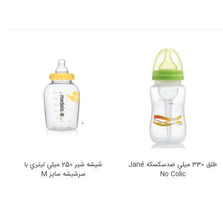
طلق 330 ميلي ضدسکسکه Jané
شيشه شير 250 ميلي‌ ليتري با
No Colic
سرشيشه سايز M