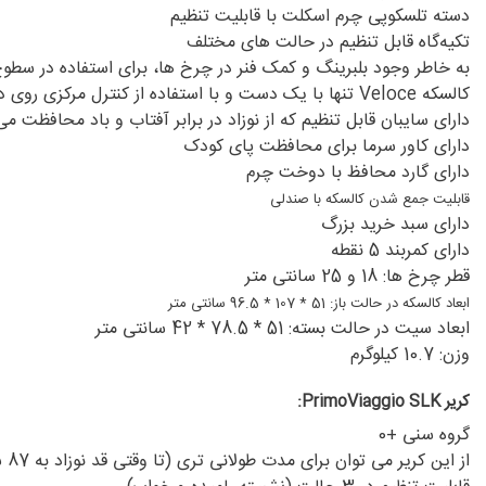
دسته تلسکوپی چرم اسکلت با قابلیت تنظیم
تکیه‌گاه قابل تنظیم در حالت های مختلف
به خاطر وجود بلبرینگ و کمک فنر در چرخ ها، برای استفاده در سطو
کالسکه Veloce تنها با یک دست و با استفاده از کنترل مرکزی روی دسته باز و بسته می شود تا شما مجبور به خم شدن نباشید.
دارای سایبان قابل تنظیم که از نوزاد در برابر آفتاب و باد محافظت می کند.(
دارای کاور سرما برای محافظت پای کودک
دارای گارد محافظ با دوخت چرم
قابلیت جمع شدن کالسکه با صندلی
دارای سبد خرید بزرگ
دارای کمربند 5 نقطه
قطر چرخ ها: 18 و 25 سانتی متر
ابعاد کالسکه در حالت باز: 51 * 107 * 96.5 سانتی متر
ابعاد سیت در حالت بسته: 51 * 78.5 * 42 سانتی متر
وزن: 10.7 کیلوگرم
کریر PrimoViaggio SLK:
گروه سنی +0
از این کریر می توان برای مدت طولانی تری (تا وقتی قد نوزاد به 87 سانتی متر می رسد) در وضعیت رو به عقب در ماشین استفاده کرد.