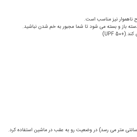
ح ناهموار نیز مناسب است.
+UPF 50)