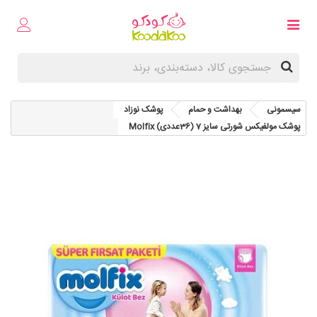
سیسمونی
بهداشت و حمام
پوشک نوزاد
پوشک مولفیکس شورتی سایز 7 (36عددی) Molfix