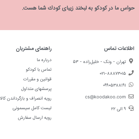
حواس ما در كودكو به لبخند زیبای كودك شما هست.
اطلاعات تماس
راهنمای مشتریان
درباره ما
تهران - ونک - خلیل‌زاده - ۵۳
تماس با کودکو
۰۲۱-۸۸۸۷۳۰۱۵
قوانین و مقررات
۰۹۹۰۵۳۸۸۱۹۱
پرسشهای متداول
cs@koodakoo.com
رویه انصراف و بازگرداندن کالا
لیست کامل سیسمونی
۹ الی ۲۲
رویه ارسال سفارش