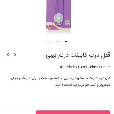
قفل درب کابینت دریم بیبی
Dreambaby Glass Cabinet Catch
قفل درب کابينت 5 عددي دريم بيبي چندمنظوره است و براي کابينت، يخچال،
مايکروفر و کشو هم مي‌توانيد استفاده کنيد.