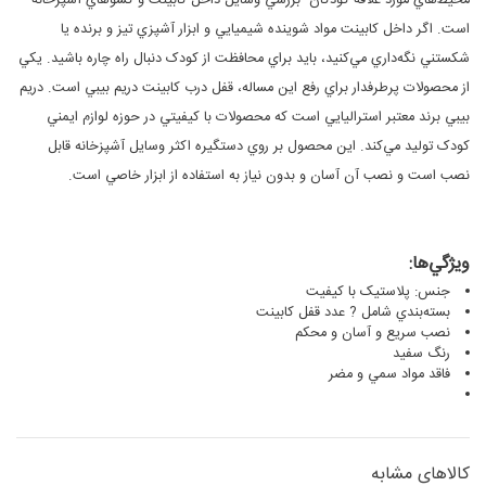
محيط‌هاي مورد علاقه کودکان بررسي وسايل داخل کابينت و کشوهاي آشپزخانه
است. اگر داخل کابينت مواد شوينده شيميايي و ابزار آشپزي تيز و برنده يا
شکستني نگه‌داري مي‌کنيد، بايد براي محافظت از کودک دنبال راه چاره باشيد. يکي
از محصولات پرطرفدار براي رفع اين مساله، قفل درب کابينت دريم‌ بيبي است. دريم
بيبي برند معتبر استراليايي است که محصولات با کيفيتي در حوزه لوازم ايمني
کودک توليد مي‌کند. اين محصول بر روي دستگيره اکثر وسايل آشپزخانه قابل
نصب است و نصب آن آسان و بدون نياز به استفاده از ابزار خاصي است.
ويژگي‌ها:
جنس: پلاستيک با کيفيت
بسته‌بندي شامل ? عدد قفل کابينت
نصب سريع و آسان و محکم
رنگ سفيد
فاقد مواد سمي و مضر
کالاهای مشابه