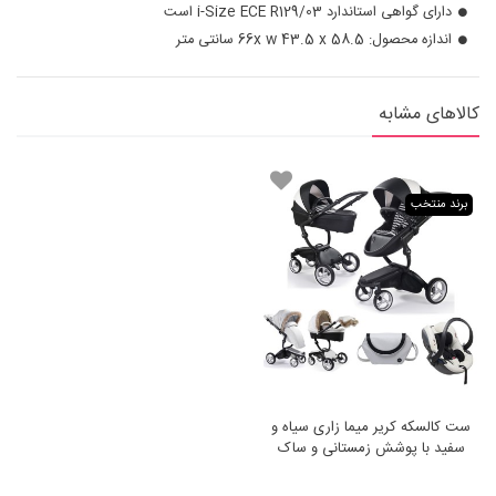
دارای گواهی استاندارد i-Size ECE R129/03 است
اندازه محصول: 66x w 43.5 x 58.5 سانتی متر
کالاهای مشابه
برند منتخب
ست کالسکه کریر میما زاری سیاه و
سفید با پوشش زمستانی و ساک
لوازم Mima Xari Black &
White