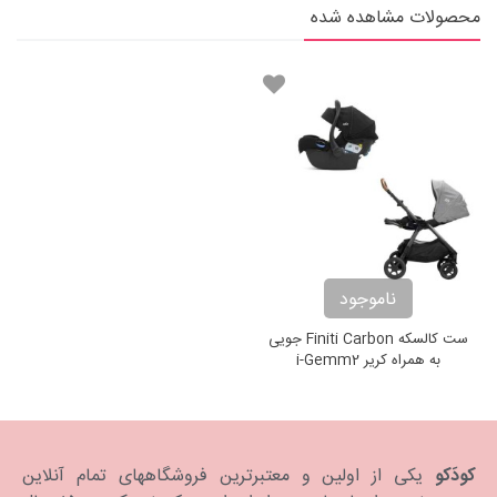
محصولات مشاهده شده
ناموجود
ست کالسکه Finiti Carbon جویی
به همراه کریر i-Gemm2
کودَکو
یکی از اولین و معتبرترین فروشگاههای تمام آنلاین