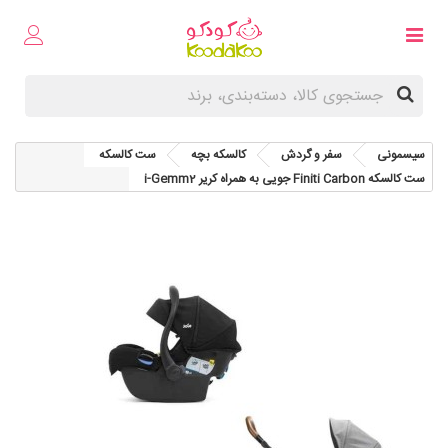
سیسمونی
سفر و گردش
کالسکه بچه
ست کالسکه
ست کالسکه Finiti Carbon جویی به همراه کریر i-Gemm2