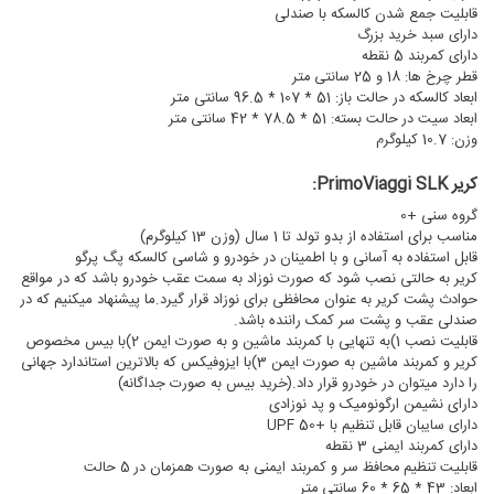
قابلیت جمع شدن کالسکه با صندلی
دارای سبد خرید بزرگ
دارای کمربند 5 نقطه
قطر چرخ ها: 18 و 25 سانتی متر
ابعاد کالسکه در حالت باز: 51 * 107 * 96.5 سانتی متر
ابعاد سیت در حالت بسته: 51 * 78.5 * 42 سانتی متر
وزن: 10.7 کیلوگرم
کریر PrimoViaggi SLK
:
گروه سنی +0
مناسب برای استفاده از بدو تولد تا 1 سال (وزن 13 کیلوگرم)
قابل استفاده به آسانی و با اطمینان در خودرو و شاسی کالسکه پگ پرگو
کریر به حالتی نصب شود که صورت نوزاد به سمت عقب خودرو باشد که در مواقع
حوادث پشت کریر به عنوان محافظی برای نوزاد قرار گیرد.ما پیشنهاد میکنیم که در
صندلی عقب و پشت سر کمک راننده باشد.
قابلیت نصب 1)به تنهایی با کمربند ماشین و به صورت ایمن 2)با بیس مخصوص
کریر و کمربند ماشین به صورت ایمن 3)با ایزوفیکس که بالاترین استاندارد جهانی
را دارد میتوان در خودرو قرار داد.(خرید بیس به صورت جداگانه)
دارای نشیمن ارگونومیک و پد نوزادی
دارای سایبان قابل تنظیم با +UPF 50
دارای کمربند ایمنی 3 نقطه
قابلیت تنظیم محافظ سر و کمربند ایمنی به صورت همزمان در 5 حالت
ابعاد: 43 * 65 * 60 سانتی متر