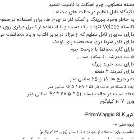
دسته تلسکوپی چرم اسکلت با قابلیت تنظیم
تکیه‌گاه قابل تنظیم در حالت های مختلف
به خاطر وجود بلبرینگ و کمک فنر در چرخ ها، برای استفاده در سطو
کالسکه Veloce تنها با یک دست و با استفاده از کنترل مرکزی روی دسته باز و بسته می شود تا شما مجبور به خم شدن نباشید.
دارای سایبان قابل تنظیم که از نوزاد در برابر آفتاب و باد محافظت می کند.(
دارای کاور سرما برای محافظت پای کودک
دارای گارد محافظ با دوخت چرم
قابلیت جمع شدن کالسکه با صندلی
دارای سبد خرید بزرگ
دارای کمربند 5 نقطه
قطر چرخ ها: 18 و 25 سانتی متر
ابعاد کالسکه در حالت باز: 51 * 107 * 96.5 سانتی متر
ابعاد سیت در حالت بسته: 51 * 78.5 * 42 سانتی متر
وزن: 10.7 کیلوگرم
کریر PrimoViaggio SLK:
گروه سنی +0
مناسب برای استفاده از بدو تولد تا 1 سال (وزن 13 کیلوگرم)