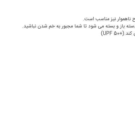
ح ناهموار نیز مناسب است.
+UPF 50)