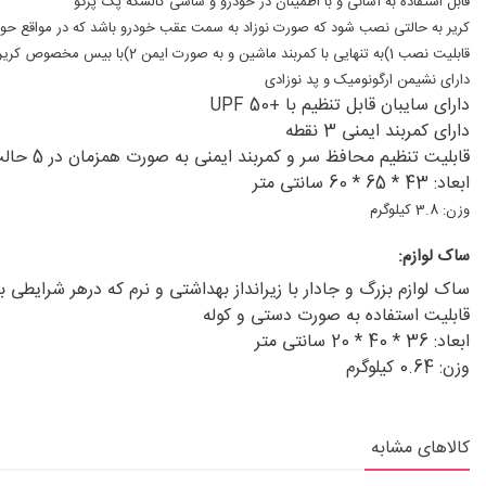
قابل استفاده به آسانی و با اطمینان در خودرو و شاسی کالسکه پگ پرگو
کریر به حالتی نصب شود که صورت نوزاد به سمت عقب خودرو باشد که در مواقع حوادث
قابلیت نصب 1)به تنهایی با کمربند ماشین و به صورت ایمن 2)با بیس مخصوص کریر و کمربند ماشین به صورت ایمن 3)با ایزوفیکس که بالاترین استاندارد جهانی را دارد میتوان در خودرو قرار داد.(خرید بیس به صورت جداگانه)
دارای نشیمن ارگونومیک و پد نوزادی
دارای سایبان قابل تنظیم با +UPF 50
دارای کمربند ایمنی 3 نقطه
قابلیت تنظیم محافظ سر و کمربند ایمنی به صورت همزمان در 5 حالت
ابعاد: 43 * 65 * 60 سانتی متر
وزن: 3.8 کیلوگرم
ساک لوازم:
ساک لوازم بزرگ و جادار با زیرانداز بهداشتی و نرم که درهر شرایطی 
قابلیت استفاده به صورت دستی و کوله
ابعاد: 36 * 40 * 20 سانتی متر
وزن: 0.64 کیلوگرم
کالاهای مشابه